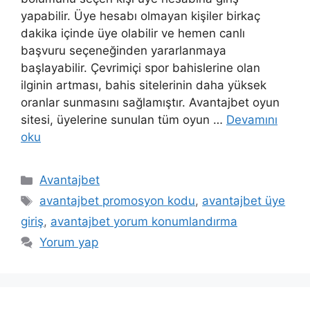
yapabilir. Üye hesabı olmayan kişiler birkaç
dakika içinde üye olabilir ve hemen canlı
başvuru seçeneğinden yararlanmaya
başlayabilir. Çevrimiçi spor bahislerine olan
ilginin artması, bahis sitelerinin daha yüksek
oranlar sunmasını sağlamıştır. Avantajbet oyun
sitesi, üyelerine sunulan tüm oyun …
Devamını
oku
Kategoriler
Avantajbet
Etiketler
avantajbet promosyon kodu
,
avantajbet üye
giriş
,
avantajbet yorum konumlandırma
Yorum yap