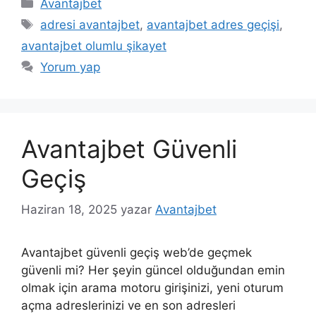
Kategoriler
Avantajbet
Etiketler
adresi avantajbet
,
avantajbet adres geçişi
,
avantajbet olumlu şikayet
Yorum yap
Avantajbet Güvenli
Geçiş
Haziran 18, 2025
yazar
Avantajbet
Avantajbet güvenli geçiş web’de geçmek
güvenli mi? Her şeyin güncel olduğundan emin
olmak için arama motoru girişinizi, yeni oturum
açma adreslerinizi ve en son adresleri