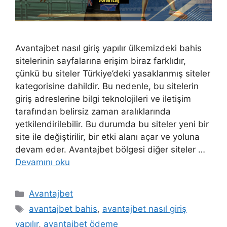
Avantajbet nasıl giriş yapılır ülkemizdeki bahis
sitelerinin sayfalarına erişim biraz farklıdır,
çünkü bu siteler Türkiye’deki yasaklanmış siteler
kategorisine dahildir. Bu nedenle, bu sitelerin
giriş adreslerine bilgi teknolojileri ve iletişim
tarafından belirsiz zaman aralıklarında
yetkilendirilebilir. Bu durumda bu siteler yeni bir
site ile değiştirilir, bir etki alanı açar ve yoluna
devam eder. Avantajbet bölgesi diğer siteler …
Devamını oku
Kategoriler
Avantajbet
Etiketler
avantajbet bahis
,
avantajbet nasıl giriş
yapılır
,
avantajbet ödeme