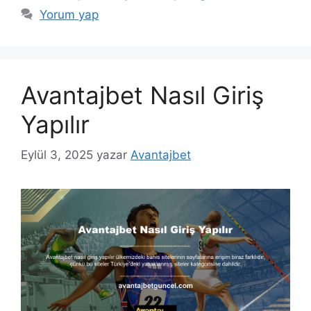
Yorum yap
Avantajbet Nasıl Giriş
Yapılır
Eylül 3, 2025
yazar
Avantajbet