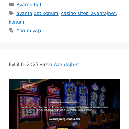
Kategoriler
Avantajbet
Etiketler
avantajbet konum
,
casino sitesi avantajbet
,
konum
Yorum yap
Eylül 6, 2025
yazar
Avantajbet