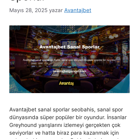
Mayıs 28, 2025
yazar
Avantajbet
Avantajbet sanal sporlar seobahis, sanal spor
dünyasında süper popüler bir oyundur. İnsanlar
Greyhound yarışlarını izlemeyi gerçekten çok
seviyorlar ve hatta biraz para kazanmak için