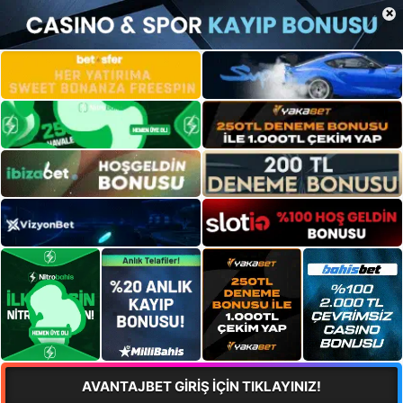
×
AVANTAJBET GİRİŞ İÇİN TIKLAYINIZ!