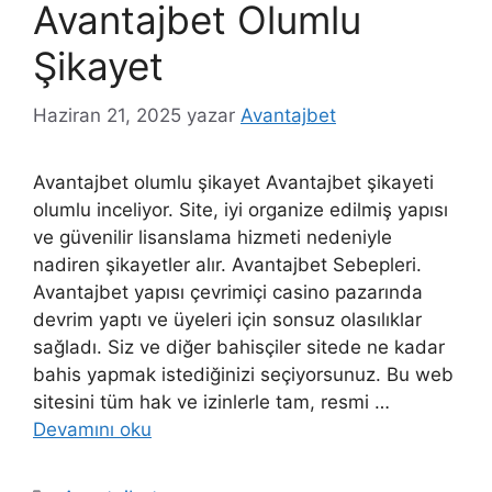
Avantajbet Olumlu
Şikayet
Haziran 21, 2025
yazar
Avantajbet
Avantajbet olumlu şikayet Avantajbet şikayeti
olumlu inceliyor. Site, iyi organize edilmiş yapısı
ve güvenilir lisanslama hizmeti nedeniyle
nadiren şikayetler alır. Avantajbet Sebepleri.
Avantajbet yapısı çevrimiçi casino pazarında
devrim yaptı ve üyeleri için sonsuz olasılıklar
sağladı. Siz ve diğer bahisçiler sitede ne kadar
bahis yapmak istediğinizi seçiyorsunuz. Bu web
sitesini tüm hak ve izinlerle tam, resmi …
Devamını oku