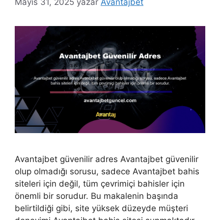
Mayıs 31, 2025
yazar
Avantajbet
Avantajbet güvenilir adres Avantajbet güvenilir
olup olmadığı sorusu, sadece Avantajbet bahis
siteleri için değil, tüm çevrimiçi bahisler için
önemli bir sorudur. Bu makalenin başında
belirtildiği gibi, site yüksek düzeyde müşteri