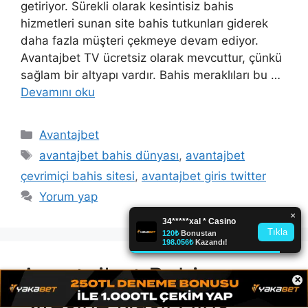
getiriyor. Sürekli olarak kesintisiz bahis
hizmetleri sunan site bahis tutkunları giderek
daha fazla müşteri çekmeye devam ediyor.
Avantajbet TV ücretsiz olarak mevcuttur, çünkü
sağlam bir altyapı vardır. Bahis meraklıları bu …
Devamını oku
Kategoriler
Avantajbet
Etiketler
avantajbet bahis dünyası
,
avantajbet
çevrimiçi bahis sitesi
,
avantajbet giris twitter
Yorum yap
Avantajbet Bahis
×
Sitesine Nasıl Giriş