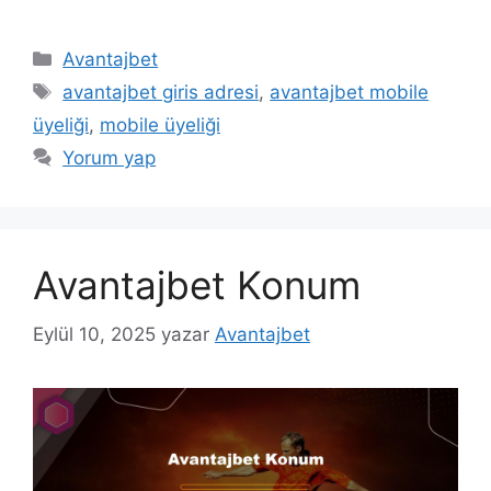
Kategoriler
Avantajbet
Etiketler
avantajbet giris adresi
,
avantajbet mobile
üyeliği
,
mobile üyeliği
Yorum yap
Avantajbet Konum
Eylül 10, 2025
yazar
Avantajbet