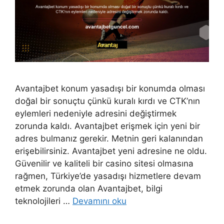
Avantajbet konum yasadışı bir konumda olması
doğal bir sonuçtu çünkü kuralı kırdı ve CTK’nın
eylemleri nedeniyle adresini değiştirmek
zorunda kaldı. Avantajbet erişmek için yeni bir
adres bulmanız gerekir. Metnin geri kalanından
erişebilirsiniz. Avantajbet yeni adresine ne oldu.
Güvenilir ve kaliteli bir casino sitesi olmasına
rağmen, Türkiye’de yasadışı hizmetlere devam
etmek zorunda olan Avantajbet, bilgi
teknolojileri …
Devamını oku