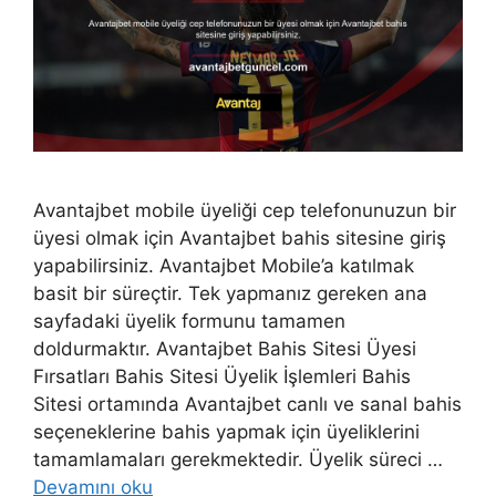
Avantajbet mobile üyeliği cep telefonunuzun bir
üyesi olmak için Avantajbet bahis sitesine giriş
yapabilirsiniz. Avantajbet Mobile’a katılmak
basit bir süreçtir. Tek yapmanız gereken ana
sayfadaki üyelik formunu tamamen
doldurmaktır. Avantajbet Bahis Sitesi Üyesi
Fırsatları Bahis Sitesi Üyelik İşlemleri Bahis
Sitesi ortamında Avantajbet canlı ve sanal bahis
seçeneklerine bahis yapmak için üyeliklerini
tamamlamaları gerekmektedir. Üyelik süreci …
Devamını oku