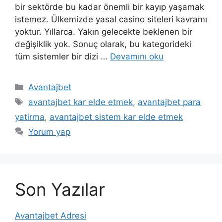
bir sektörde bu kadar önemli bir kayıp yaşamak
istemez. Ülkemizde yasal casino siteleri kavramı
yoktur. Yıllarca. Yakın gelecekte beklenen bir
değişiklik yok. Sonuç olarak, bu kategorideki
tüm sistemler bir dizi …
Devamını oku
Kategoriler
Avantajbet
Etiketler
avantajbet kar elde etmek
,
avantajbet para
yatirma
,
avantajbet sistem kar elde etmek
Yorum yap
Son Yazılar
Avantajbet Adresi