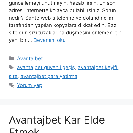
güncellemeyi unutmayın. Yazabilirsin. En son
adresi internette kolayca bulabilirsiniz. Sorun
nedir? Sahte web sitelerine ve dolandırıcılar
tarafından yapılan kopyalara dikkat edin. Bazı
sitelerin sizi tuzaklarına düşmesini önlemek için
yeni bir …
Devamını oku
Kategoriler
Avantajbet
Etiketler
avantajbet güvenli geçiş
,
avantajbet keyifli
site
,
avantajbet para yatirma
Yorum yap
Avantajbet Kar Elde
Etmek