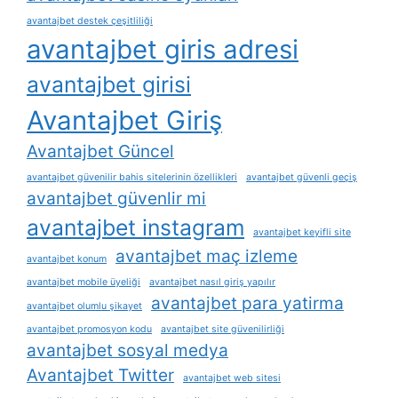
avantajbet destek çeşitliliği
avantajbet giris adresi
avantajbet girisi
Avantajbet Giriş
Avantajbet Güncel
avantajbet güvenilir bahis sitelerinin özellikleri
avantajbet güvenli geçiş
avantajbet güvenlir mi
avantajbet instagram
avantajbet keyifli site
avantajbet maç izleme
avantajbet konum
avantajbet mobile üyeliği
avantajbet nasıl giriş yapılır
avantajbet para yatirma
avantajbet olumlu şikayet
avantajbet promosyon kodu
avantajbet site güvenilirliği
avantajbet sosyal medya
Avantajbet Twitter
avantajbet web sitesi