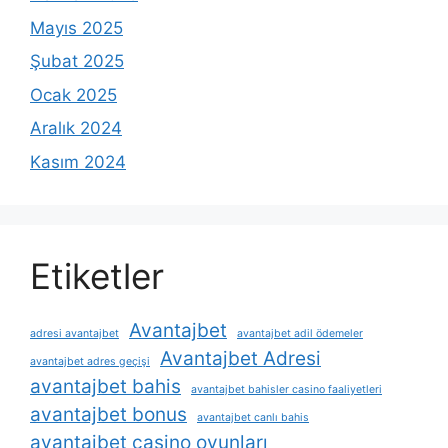
Mayıs 2025
Şubat 2025
Ocak 2025
Aralık 2024
Kasım 2024
Etiketler
Avantajbet
adresi avantajbet
avantajbet adil ödemeler
Avantajbet Adresi
avantajbet adres geçişi
avantajbet bahis
avantajbet bahisler casino faaliyetleri
avantajbet bonus
avantajbet canlı bahis
avantajbet casino oyunları