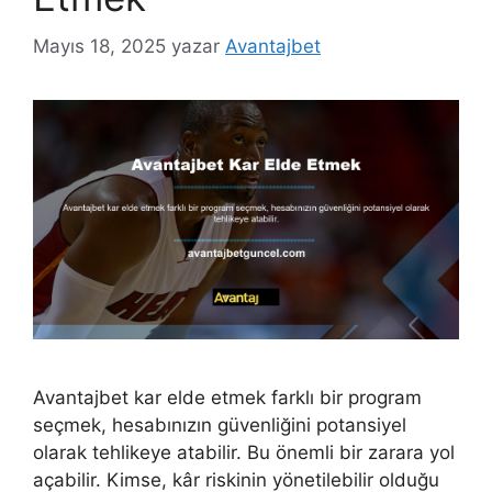
Mayıs 18, 2025
yazar
Avantajbet
Avantajbet kar elde etmek farklı bir program
seçmek, hesabınızın güvenliğini potansiyel
olarak tehlikeye atabilir. Bu önemli bir zarara yol
açabilir. Kimse, kâr riskinin yönetilebilir olduğu