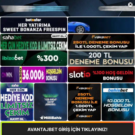
×
AVANTAJBET GİRİŞ İÇİN TIKLAYINIZ!